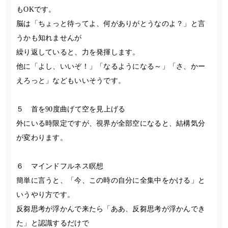
も
OK
です。
脳は「ちょっと待ってよ、何がありがとうなのよ？」と言
うかも知れませんが
繰り返していると、力を発揮します。
他に「よし、いいぞ！」「なるようになる～」「さ、かー
えろっと」などもいいそうです。
５ 首を
90
度曲げて空を見上げる
外にいる時限定ですが、視界が全部空になると、結構気分
が変わります。
６ マインドフルネス瞑想
簡単に言うと、「今、この時の自分に全集中をかける」と
いうやり方です。
反芻思考が浮かんで来たら「ああ、反芻思考が浮かんでき
た」と認識するだけで