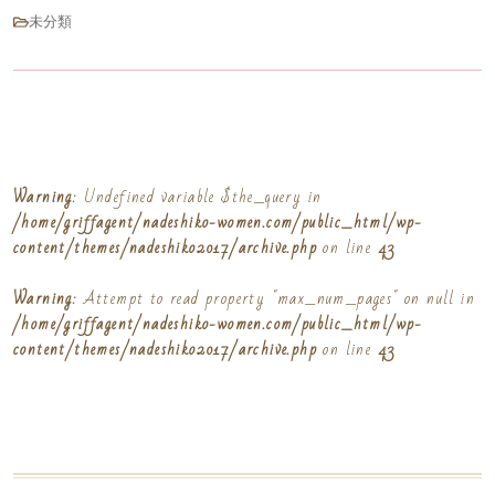
未分類
Warning
: Undefined variable $the_query in
/home/griffagent/nadeshiko-women.com/public_html/wp-
content/themes/nadeshiko2017/archive.php
on line
43
Warning
: Attempt to read property "max_num_pages" on null in
/home/griffagent/nadeshiko-women.com/public_html/wp-
content/themes/nadeshiko2017/archive.php
on line
43