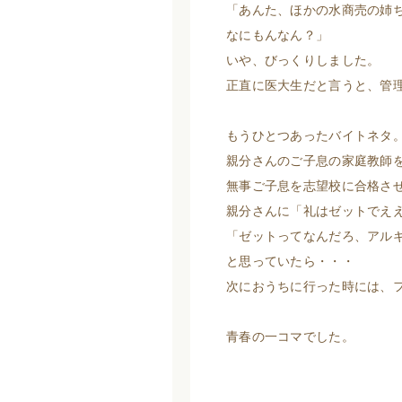
「あんた、ほかの水商売の姉
なにもんなん？」
いや、びっくりしました。
正直に医大生だと言うと、管
もうひとつあったバイトネタ
親分さんのご子息の家庭教師
無事ご子息を志望校に合格さ
親分さんに「礼はゼットでえ
「ゼットってなんだろ、アル
と思っていたら・・・
次におうちに行った時には、
青春の一コマでした。