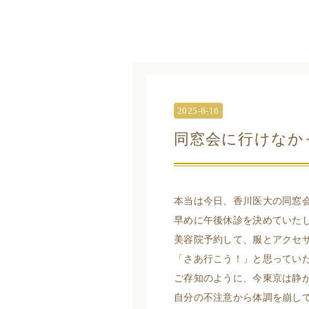
2025-8-16
同窓会に行けなか
本当は今日、香川医大の同窓
早めに午後休診を決めていた
美容院予約して、服とアクセ
「さあ行こう！」と思ってい
ご存知のように、今東京は静
自分の不注意から体調を崩し