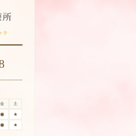
8
金
土
★
★